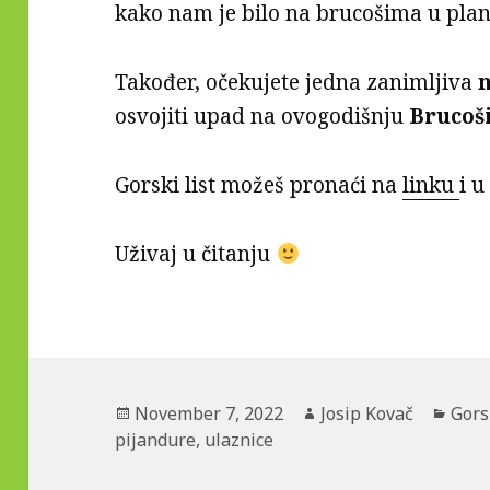
kako nam je bilo na brucošima u plan
Također, očekujete jedna zanimljiva
osvojiti upad na ovogodišnju
Brucoši
Gorski list možeš pronaći na
linku
i u
Uživaj u čitanju
Posted
November 7, 2022
Author
Josip Kovač
Cate
Gorsk
pijandure
on
,
ulaznice