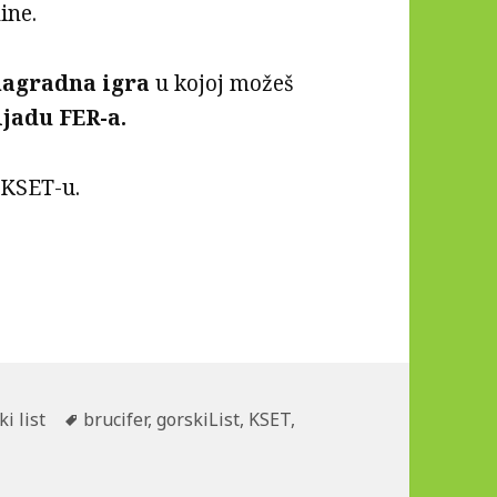
ine.
nagradna igra
u kojoj možeš
jadu FER-a.
 KSET-u.
gories
i list
Tags
brucifer
,
gorskiList
,
KSET
,