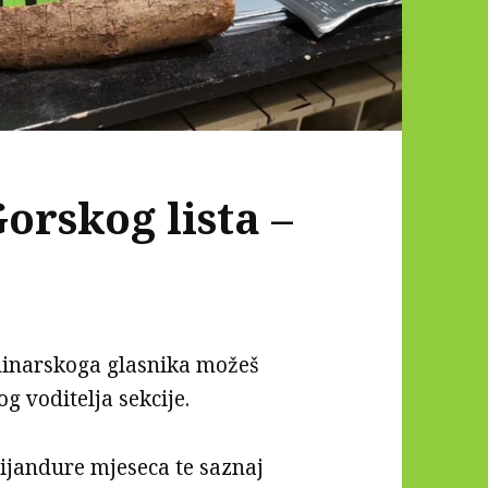
Gorskog lista –
ninarskoga glasnika možeš
og voditelja sekcije.
pijandure mjeseca te saznaj