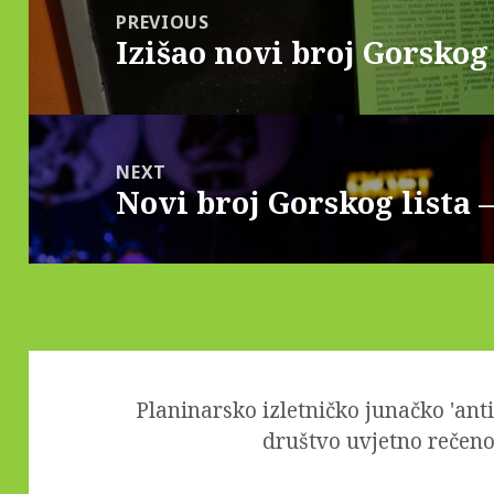
navigation
PREVIOUS
Izišao novi broj Gorskog 
Previous
post:
NEXT
Novi broj Gorskog lista 
Next
post:
Planinarsko izletničko junačko 'ant
društvo uvjetno rečeno