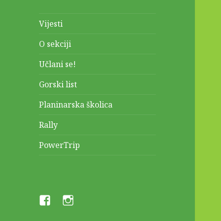
Vijesti
O sekciji
Učlani se!
Gorski list
Planinarska školica
Rally
PowerTrip
PI
Pi
@
@